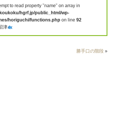
tempt to read property "name" on array in
koukoku/hgrf.jp/public_html/wp-
mes/horiguchi/functions.php
on line
92
沼津
勝手口の階段
»