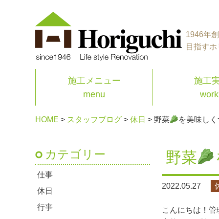
1946
目指すホ
施工メニュー
施工
menu
work
HOME
>
スタッフブログ
>
休日
>
野菜
を美味しく
カテゴリー
野菜
仕事
2022.05.27
休日
行事
こんにちは！管