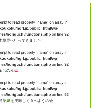
tempt to read property "name" on array in
koukoku/hgrf.jp/public_html/wp-
mes/horiguchi/functions.php
on line
92
木彫展へ行ってきました
tempt to read property "name" on array in
koukoku/hgrf.jp/public_html/wp-
mes/horiguchi/functions.php
on line
92
食欲の秋
tempt to read property "name" on array in
koukoku/hgrf.jp/public_html/wp-
mes/horiguchi/functions.php
on line
92
野菜
を美味しく食べようの会