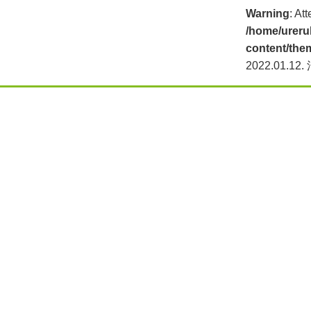
Warning
: At
/home/ureru
content/the
2022.01.12.