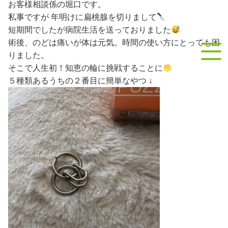
お客様相談係の堀口です。
contact
お問い合わせ
私事ですが 年明けに扁桃腺を切りまして
短期間でしたが病院生活を送っておりました
術後、のどは痛いが体は元気。時間の使い方にとっても困
りました。
そこで人生初！知恵の輪に挑戦することに
５種類あるうちの２番目に簡単なやつ ↓