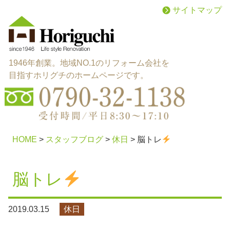
サイトマップ
1946年創業。地域NO.1のリフォーム会社を
目指すホリグチのホームページです。
menu
施工メニュー
HOME
>
スタッフブログ
>
休日
>
脳トレ
works
施工実績
脳トレ
reason
選ばれる理由
2019.03.15
休日
about
会社概要