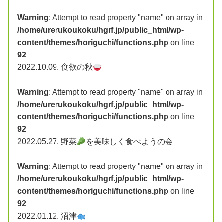
Warning
: Attempt to read property "name" on array in
/home/urerukoukoku/hgrf.jp/public_html/wp-
content/themes/horiguchi/functions.php
on line
92
2022.10.09.
食欲の秋
Warning
: Attempt to read property "name" on array in
/home/urerukoukoku/hgrf.jp/public_html/wp-
content/themes/horiguchi/functions.php
on line
92
2022.05.27.
野菜
を美味しく食べようの会
Warning
: Attempt to read property "name" on array in
/home/urerukoukoku/hgrf.jp/public_html/wp-
content/themes/horiguchi/functions.php
on line
92
2022.01.12.
沼津