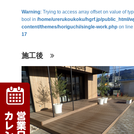
Warning
: Trying to access array offset on value of ty
bool in
/home/urerukoukoku/hgrf.jp/public_html/w
content/themes/horiguchi/single-work.php
on line
17
施工後