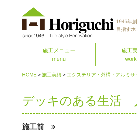
1946
目指すホ
施工メニュー
施工
menu
work
HOME
>
施工実績
>
エクステリア・外構・アルミサ
デッキのある生活 
施工前