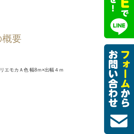
の概要
リエモカＡ色 幅8ｍ×出幅４ｍ