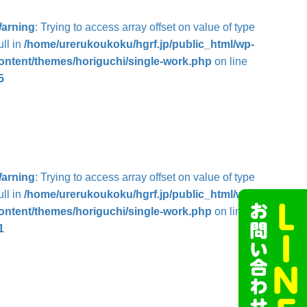
arning
: Trying to access array offset on value of type
ull in
/home/urerukoukoku/hgrf.jp/public_html/wp-
ontent/themes/horiguchi/single-work.php
on line
5
arning
: Trying to access array offset on value of type
ull in
/home/urerukoukoku/hgrf.jp/public_html/wp-
ontent/themes/horiguchi/single-work.php
on line
1