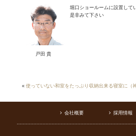
堀口ショールームに設置して
是非みて下さい
戸田 貴
«
使っていない和室をたっぷり収納出来る寝室に（
会社概要
採用情報