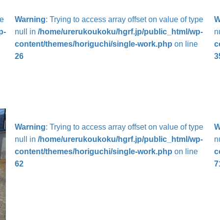
pe
Warning
: Trying to access array offset on value of type
W
p-
null in
/home/urerukoukoku/hgrf.jp/public_html/wp-
n
content/themes/horiguchi/single-work.php
on line
c
26
3
Warning
: Trying to access array offset on value of type
W
null in
/home/urerukoukoku/hgrf.jp/public_html/wp-
n
content/themes/horiguchi/single-work.php
on line
c
62
7