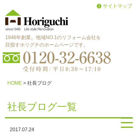
サイトマップ
1946年創業。地域NO.1のリフォーム会社を
目指すホリグチのホームページです。
menu
施工メニュー
HOME
>
社長ブログ
works
施工実績
社長ブログ一覧
reason
選ばれる理由
2017.07.24
about
会社概要