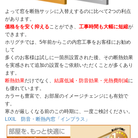
よって窓を断熱サッシに入替えするのに比べて2つの利点
があります。
価格をを安く抑える
ことができ、
工事時間も大幅に短縮
が
できます。
ホリグチでは、5年前からこの内窓工事をお客様にお勧め
して
多くのお客様は試しに一箇所設置された後、その断熱効果
を実感されて追加の設置をご依頼いただくことが多くあり
ます。
断熱効果
だけでなく、
結露低減
・防音効果・光熱費削減
に
も優れています。
カラーも豊富で、お部屋のイメージチェンジにも有効で
す。
寒さが厳しくなる前のこの時期に、一度ご検討ください。
LIXIL 防音・断熱内窓「インプラス」