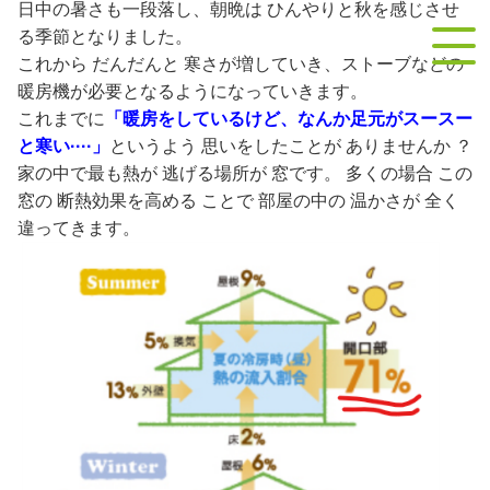
日中の暑さも一段落し、朝晩は ひんやりと秋を感じさせ
contact
お問い合わせ
る季節となりました。
これから だんだんと 寒さが増していき、ストーブなどの
暖房機が必要となるようになっていきます。
これまでに
「暖房をしているけど、なんか足元がスースー
と寒い····」
というよう 思いをしたことが ありませんか ？
家の中で最も熱が 逃げる場所が 窓です。 多くの場合 この
窓の 断熱効果を高める ことで 部屋の中の 温かさが 全く
違ってきます。