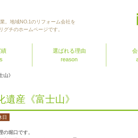
年創業。地域NO.1のリフォーム会社を
リグチのホームページです。
実績
選ばれる理由
会
s
reason
士山》
化遺産《富士山》
休日
理の堀口です。