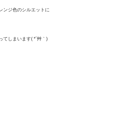
レンジ色のシルエットに
しまいます( *´艸｀)