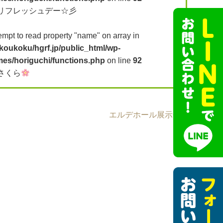
リフレッシュデー☆彡
tempt to read property "name" on array in
koukoku/hgrf.jp/public_html/wp-
mes/horiguchi/functions.php
on line
92
さくら
エルデホール展示会
»