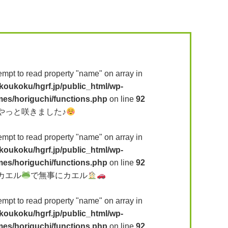
tempt to read property "name" on array in
koukoku/hgrf.jp/public_html/wp-
mes/horiguchi/functions.php
on line
92
やっと咲きました♪
tempt to read property "name" on array in
koukoku/hgrf.jp/public_html/wp-
mes/horiguchi/functions.php
on line
92
カエル
で無事にカエル
tempt to read property "name" on array in
koukoku/hgrf.jp/public_html/wp-
mes/horiguchi/functions.php
on line
92