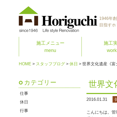
1946
目指すホ
施工メニュー
施工
menu
work
HOME
>
スタッフブログ
>
休日
>
世界文化遺産《富
カテゴリー
世界文
仕事
2016.01.31
休日
行事
こんにちは。管