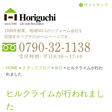
サイトマップ
1946年創業。地域NO.1のリフォーム会社を
目指すホリグチのホームページです。
menu
施工メニュー
HOME
>
スタッフブログ
>
休日
>
ヒルクライムが行わ
れました
works
施工実績
ヒルクライムが行われまし
reason
選ばれる理由
た
about
会社概要