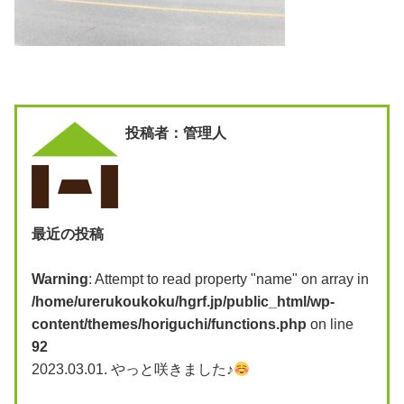
投稿者：管理人
最近の投稿
Warning
: Attempt to read property "name" on array in
/home/urerukoukoku/hgrf.jp/public_html/wp-
content/themes/horiguchi/functions.php
on line
92
2023.03.01.
やっと咲きました♪