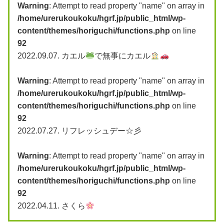
Warning
: Attempt to read property "name" on array in
/home/urerukoukoku/hgrf.jp/public_html/wp-
content/themes/horiguchi/functions.php
on line
92
2022.09.07.
カエル
で無事にカエル
Warning
: Attempt to read property "name" on array in
/home/urerukoukoku/hgrf.jp/public_html/wp-
content/themes/horiguchi/functions.php
on line
92
2022.07.27.
リフレッシュデー☆彡
Warning
: Attempt to read property "name" on array in
/home/urerukoukoku/hgrf.jp/public_html/wp-
content/themes/horiguchi/functions.php
on line
92
2022.04.11.
さくら