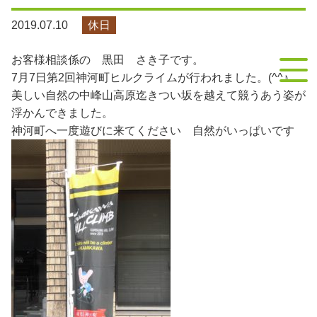
contact
お問い合わせ
2019.07.10
休日
お客様相談係の 黒田 さき子です。
7月7日第2回神河町ヒルクライムが行われました。(^^♪
美しい自然の中峰山高原迄きつい坂を越えて競うあう姿が
浮かんできました。
神河町へ一度遊びに来てください 自然がいっぱいです