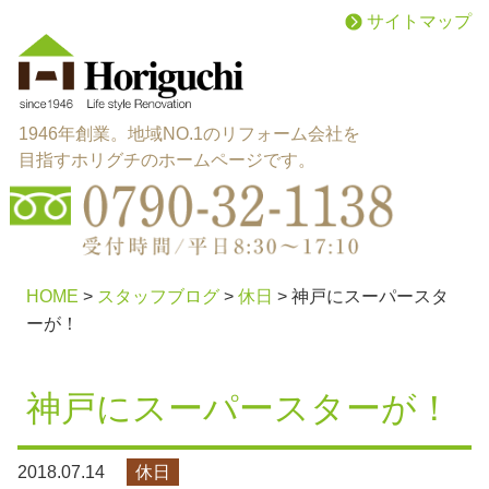
サイトマップ
1946年創業。地域NO.1のリフォーム会社を
目指すホリグチのホームページです。
menu
施工メニュー
HOME
>
スタッフブログ
>
休日
>
神戸にスーパースタ
ーが！
works
施工実績
神戸にスーパースターが！
reason
選ばれる理由
about
会社概要
2018.07.14
休日