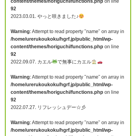
content/themes/horiguchi/functions.php
on line
92
2023.03.01.
やっと咲きました♪
Warning
: Attempt to read property "name" on array in
/home/urerukoukoku/hgrf.jp/public_html/wp-
content/themes/horiguchi/functions.php
on line
92
2022.09.07.
カエル
で無事にカエル
Warning
: Attempt to read property "name" on array in
/home/urerukoukoku/hgrf.jp/public_html/wp-
content/themes/horiguchi/functions.php
on line
92
2022.07.27.
リフレッシュデー☆彡
Warning
: Attempt to read property "name" on array in
/home/urerukoukoku/hgrf.jp/public_html/wp-