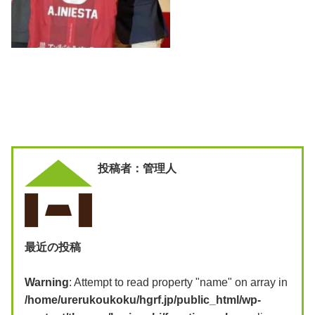
投稿者：管理人
最近の投稿
Warning
: Attempt to read property "name" on array in
/home/urerukoukoku/hgrf.jp/public_html/wp-